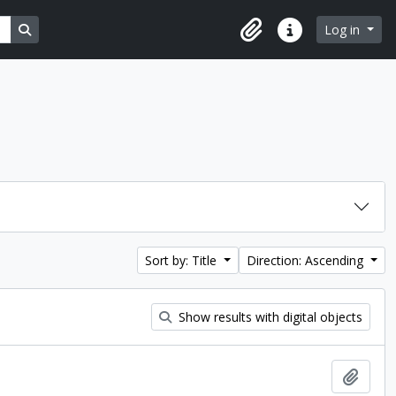
Search in browse page
Log in
Clipboard
Quick links
Sort by: Title
Direction: Ascending
Show results with digital objects
Add t