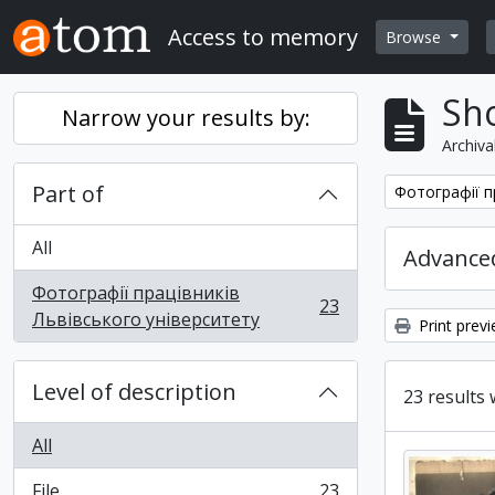
Skip to main content
Access to memory
Browse
Sho
Narrow your results by:
Archiva
Part of
Remove filter:
Фотографії п
All
Advanced
Фотографії працівників
23
, 23 results
Львівського університету
Print prev
Level of description
23 results 
All
File
23