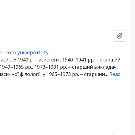
Add t
ського університету
асик. У 1940 р. – асистент, 1940–1941 рр. – старший
1949–1965 рр., 1973–1981 рр. – старший викладач,
асичної філології, у 1965–1973 рр. – старший
…
Read