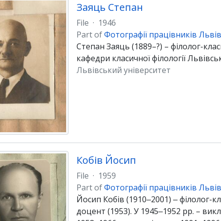
Заяць Степан
File
·
1946
Part of
Фотографії працівників Львів
Степан Заяць (1889–?) – філолог-клас
кафедри класичної філології Львівсь
Львівський університет
Кобів Йосип
File
·
1959
Part of
Фотографії працівників Львів
Йосип Кобів (1910‒2001) ‒ філолог-кл
доцент (1953). У 1945‒1952 рр. – вик