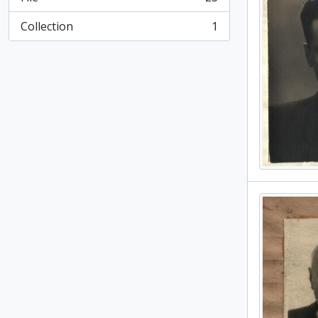
, 23 results
Collection
1
, 1 results