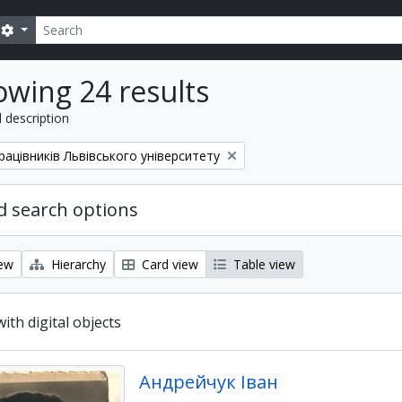
Search
Search options
wing 24 results
l description
рацівників Львівського університету
 search options
iew
Hierarchy
Card view
Table view
with digital objects
Андрейчук Іван