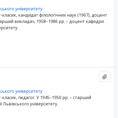
ського університету
-класик, кандидат філологічних наук (1967), доцент
 старший викладач, 1958–1986 рр. – доцент кафедри
ерситету.
Add t
ського університету
-класик, педагог. У 1945–1950 рр. – старший
ї Львівського університету.