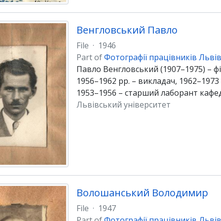
Венгловський Павло
File
·
1946
Part of
Фотографії працівників Львів
Павло Венгловський (1907–1975) – фі
1956–1962 рр. – викладач, 1962–1973
1953–1956 – старший лаборант кафедр
Львівський університет
Волошанський Володимир
File
·
1947
Part of
Фотографії працівників Львів