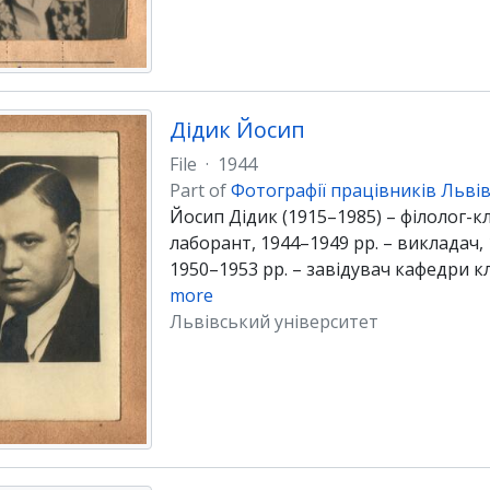
Дідик Йосип
File
·
1944
Part of
Фотографії працівників Львів
Йосип Дідик (1915–1985) – філолог-кл
лаборант, 1944–1949 рр. – викладач, 
1950–1953 рр. – завідувач кафедри кл
more
Львівський університет