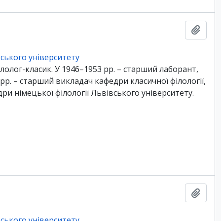
Add t
ського університету
лолог-класик. У 1946–1953 рр. – старший лаборант,
 рр. – старший викладач кафедри класичної філології,
и німецької філології Львівського університету.
Add t
ського університету