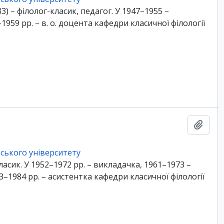
 – філолог-класик, педагог. У 1947–1955 –
959 рр. – в. о. доцента кафедри класичної філології
Add t
ського університету
класик. У 1952–1972 рр. – викладачка, 1961–1973 –
–1984 рр. – асистентка кафедри класичної філології