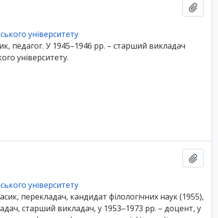
Add t
ського університету
ик, педагог. У 1945–1946 рр. – старший викладач
кого університету.
Add t
ського університету
асик, перекладач, кандидат філологічних наук (1955),
ладач, старший викладач, у 1953‒1973 рр. – доцент, у