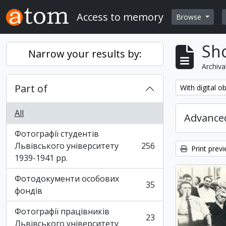
Skip to main content
Access to memory
Browse
Sho
Narrow your results by:
Archiva
Part of
Remove filter:
With digital o
All
Advanced
Фотографії студентів
Львівського університету
256
Print prev
, 256 results
1939-1941 рр.
Фотодокументи особових
35
, 35 results
фондів
Фотографії працівників
23
, 23 results
Львівського університету