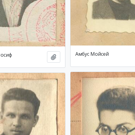
Амбус Мойсей
Йосиф
Add to clipboard