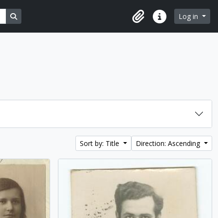
Search in browse page
Log in
Clipboard
Quick links
Sort by: Title
Direction: Ascending