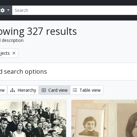
Search
Search options
wing 327 results
l description
bjects
 search options
iew
Hierarchy
Card view
Table view