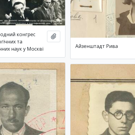
родний конгрес
Add to clipboard
гічних та
Айзенштадт Рива
чних наук у Москві