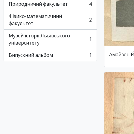
Природничий факультет
4
, 4 results
Фізико-математичний
2
, 2 results
факультет
Музей історії Львівського
1
, 1 results
університету
Амайзен 
Випускний альбом
1
, 1 results