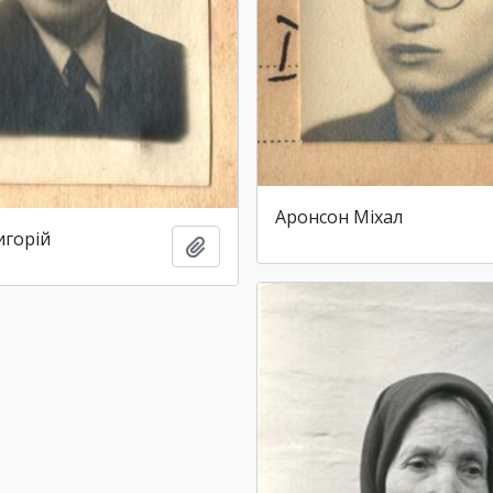
Аронсон Міхал
игорій
Add to clipboard