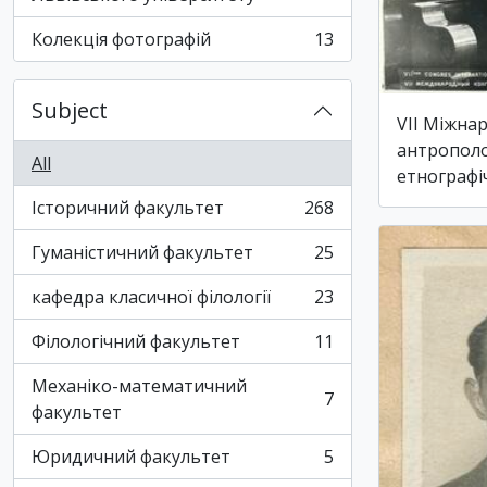
Колекція фотографій
13
, 13 results
Subject
VII Міжна
антрополо
All
етнографі
Історичний факультет
268
, 268 results
Гуманістичний факультет
25
, 25 results
кафедра класичної філології
23
, 23 results
Філологічний факультет
11
, 11 results
Механіко-математичний
7
, 7 results
факультет
Юридичний факультет
5
, 5 results