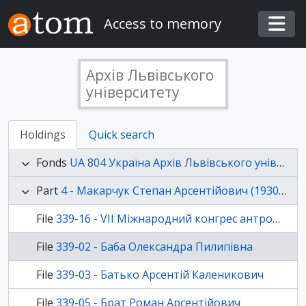
Skip to main content
Access to memory
Togg
Архів Львівського
університету
Holdings
Quick search
Fonds
UA 804 Україна Архів Львівського університету, ОФ - Фотодокументи особових фондів
Part
4 - Макарчук Степан Арсентійович (1930-2014) – історик, етнолог, джерелознавець, професор
File
339-16 - VII Міжнародний конгрес антропологічних та етнографічних наук у Москві
File
339-02 - Баба Олександра Пилипівна
File
339-03 - Батько Арсентій Каленикович
File
339-05 - Брат Роман Арсентійович