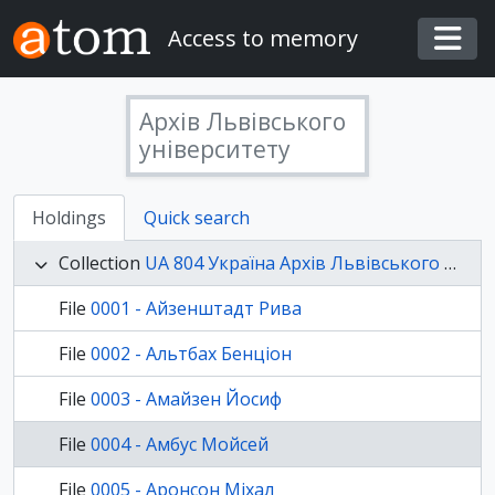
Skip to main content
Access to memory
Togg
Архів Львівського
університету
Holdings
Quick search
Collection
UA 804 Україна Архів Львівського університету, Р-119, 1939-1941/ст - Фотографії студентів Львівського університету 1939-1941 рр.
File
0001 - Айзенштадт Рива
File
0002 - Альтбах Бенціон
File
0003 - Амайзен Йосиф
File
0004 - Амбус Мойсей
File
0005 - Аронсон Міхал