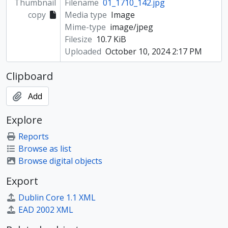
Thumbnail
Filename
01_1710_142.jpg
copy
Media type
Image
Mime-type
image/jpeg
Filesize
10.7 KiB
Uploaded
October 10, 2024 2:17 PM
Clipboard
Add
Explore
Reports
Browse as list
Browse digital objects
Export
Dublin Core 1.1 XML
EAD 2002 XML