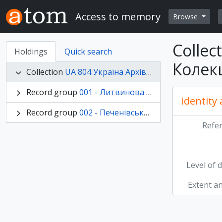
Skip to main content
Access to memory
Browse
Collec
Holdings
Quick search
Колек
Collection
UA 804 Україна Архів Львівського університету, КФ - Колекція фотографій
Record group
001 - Литвинова Ангеліна Федорівна
Identity
Record group
002 - Печенівський Дмитро Максимович
Refe
Level of 
Extent a