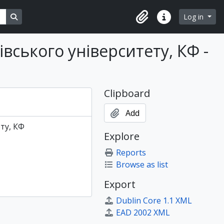
Search in browse page
Log in
Clipboard
Quick links
івського університету, КФ -
Clipboard
Add
ту, КФ
Explore
Reports
Browse as list
Export
Dublin Core 1.1 XML
EAD 2002 XML