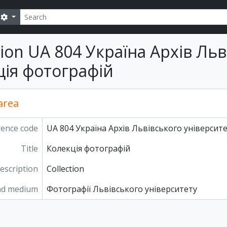
Search
Search options
tion UA 804 Україна Архів Льв
ція фотографій
 area
rence code
UA 804 Україна Архів Львівського університе
Title
Колекція фотографій
description
Collection
nd medium
Фотографії Львівського університету